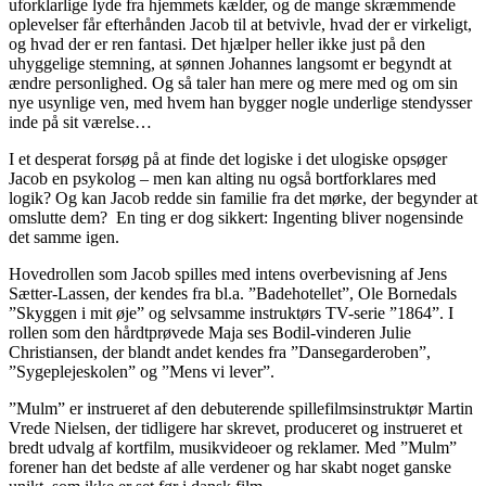
uforklarlige lyde fra hjemmets kælder, og de mange skræmmende
oplevelser får efterhånden Jacob til at betvivle, hvad der er virkeligt,
og hvad der er ren fantasi. Det hjælper heller ikke just på den
uhyggelige stemning, at sønnen Johannes langsomt er begyndt at
ændre personlighed. Og så taler han mere og mere med og om sin
nye usynlige ven, med hvem han bygger nogle underlige stendysser
inde på sit værelse…
I et desperat forsøg på at finde det logiske i det ulogiske opsøger
Jacob en psykolog – men kan alting nu også bortforklares med
logik? Og kan Jacob redde sin familie fra det mørke, der begynder at
omslutte dem? En ting er dog sikkert: Ingenting bliver nogensinde
det samme igen.
Hovedrollen som Jacob spilles med intens overbevisning af Jens
Sætter-Lassen, der kendes fra bl.a. ”Badehotellet”, Ole Bornedals
”Skyggen i mit øje” og selvsamme instruktørs TV-serie ”1864”. I
rollen som den hårdtprøvede Maja ses Bodil-vinderen Julie
Christiansen, der blandt andet kendes fra ”Dansegarderoben”,
”Sygeplejeskolen” og ”Mens vi lever”.
”Mulm” er instrueret af den debuterende spillefilmsinstruktør Martin
Vrede Nielsen, der tidligere har skrevet, produceret og instrueret et
bredt udvalg af kortfilm, musikvideoer og reklamer. Med ”Mulm”
forener han det bedste af alle verdener og har skabt noget ganske