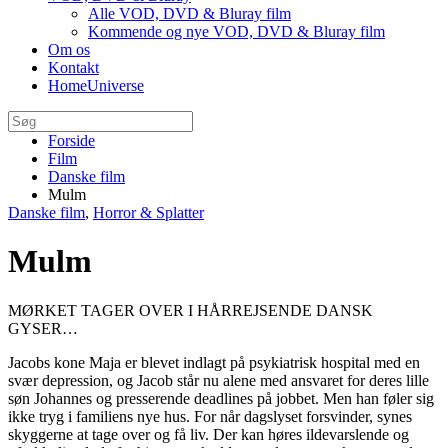
Alle VOD, DVD & Bluray film
Kommende og nye VOD, DVD & Bluray film
Om os
Kontakt
HomeUniverse
Forside
Film
Danske film
Mulm
Danske film
,
Horror & Splatter
Mulm
MØRKET TAGER OVER I HÅRREJSENDE DANSK
GYSER…
Jacobs kone Maja er blevet indlagt på psykiatrisk hospital med en
svær depression, og Jacob står nu alene med ansvaret for deres lille
søn Johannes og presserende deadlines på jobbet. Men han føler sig
ikke tryg i familiens nye hus. For når dagslyset forsvinder, synes
skyggerne at tage over og få liv. Der kan høres ildevarslende og