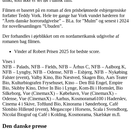
unikt, som ikke er set før i dansk film.
Filmen er baseret på en roman af den prisbelønnede esbjergensiske
forfatter Teddy Vork. Hele tre gange har Vork vundet hæderen for
”Årets danske horrorudgivelse” – Bl.a. for ”Mulm” og senest i 2024
for novellesamlingen ”Ubuden”.
Der forhandles i øjeblikket om en nordamerikansk udgivelse af
romanen bag filmen.
Vinder af Robert Prisen 2025 for bedste score.
Vises i
NFB – Palads, NFB – Fields, NFB – Århus C, NFB – Aalborg K,
NFB – Lyngby, NFB – Odense, NFB – Esbjerg, NFB – Nykøbing
Falster (event), Valby Kino, Bio Næstved, Skagen Bio, Aars Teater
Bio, Kulturbiografen Frysehuset, Kino – Den Blå Engel, Empire
Bio, Skibby Kino, Drive In Bio i Lynge, Kom-Bi i Hornslet, Bio
Silkeborg, Vue (CinemaxX) – Købehavn, Vue (CinemaxX) –
Odense, Vue (CinemaxX) – Aarhus, Kosmorama6100 i Haderslev,
Cinema 4 i Skive, Toftlund Bio, Kinorama i Sønderborg, Café
Slotsbio Hillerød (event), Megascope i Horsens, Scala i Svendborg,
Nicolai Biograf og Café i Kolding, Kosmorama, Skælskør m.fl.
Den danske presse