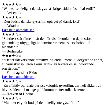
★★★★★☆
“Wauw…endelig et dansk gys så skriget sidder fast i halsen!!!”
— Avisen.dk
★★★★★☆
“Den bedste danske gyserfilm optaget på dansk jord”
— Arkaden
Læs hele anmeldelsen
★★★★☆☆
“Stærkest står filmen, når den får vist, hvordan en depression
glidende og uhyggeligt underminerer menneskers forhold til
hinanden.”
— Berlingske
★★★★☆☆
“”Det er ildevarslende effektivt, og endnu mere kuldegysende er det,
at barneskuespilleren Louis Trinskjær leverer en så indlevende
præstation.””
— Filmmagasinet Ekko
Læs hele anmeldelsen
★★★★☆☆
“En effektiv og relatérbar psykologisk gyserfilm, der helt sikkert vil
blive siddende i mange publikummer efter rulleteksterne”
— Heaven of Horror
★★★★☆☆
“Mulm er et godt bud på den intelligente gyserfilm.”