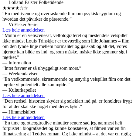
— Lolland Falster Folketidende
★★★★☆☆
“En medrivende og overraskende film om psykisk sygdom og
hvordan det påvirker de pårørende.”
— Vi Elsker Serier
Læs hele anmeldelsen
“Mulm er en veliscenesat, velfotograferet og mestendels velspillet –
ikke mindst Louis Trinskjær er troværdig som lille Johannes – film
om den tynde linje mellem normalitet og galskab og alt det, vores
hjerner kan bilde os ind, og som måske, måske ikke gemmer sig i
mørket.”
— Information
“Intet fravær er så uhyggeligt som mors.”
— Weekendavisen
“En vedkommende, skræmmende og ustyrlig velspillet film om det
mørke vi potentielt alle kan møde.”
— Kulturkapellet
Læs hele anmeldelsen
“Den rædsel, historien skyder sig soleklart ind på, er forældres frygt
for at der skal ske noget med deres børn.”
— Himmelskibet
Læs hele anmeldelsen
“En time og otteogtredive minutter senere sad jeg nærmest helt
forpustet i biografsædet og kunne konstatere, at filmen var en fin
filmatisering af Teddys roman. Og ikke mindst – at det var en rigtig