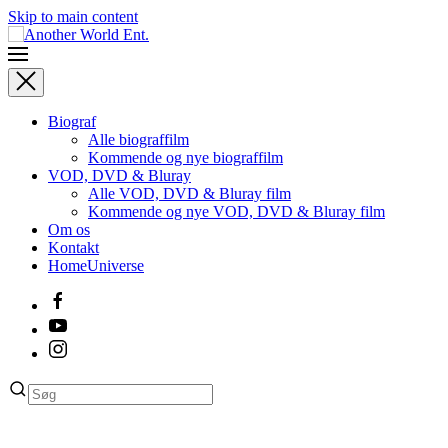
Skip to main content
Biograf
Alle biograffilm
Kommende og nye biograffilm
VOD, DVD & Bluray
Alle VOD, DVD & Bluray film
Kommende og nye VOD, DVD & Bluray film
Om os
Kontakt
HomeUniverse