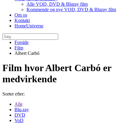
Alle VOD, DVD & Bluray film
Kommende og nye VOD, DVD & Bluray film
Om os
Kontakt
HomeUniverse
Forside
Film
Albert Carbó
Film hvor Albert Carbó er
medvirkende
Sorter efter:
Alle
Blu-ray
DVD
VoD