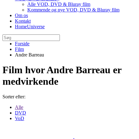
Alle VOD, DVD & Bluray film
Kommende og nye VOD, DVD & Bluray film
Om os
Kontakt
HomeUniverse
Forside
Film
Andre Barreau
Film hvor Andre Barreau er
medvirkende
Sorter efter:
Alle
DVD
VoD