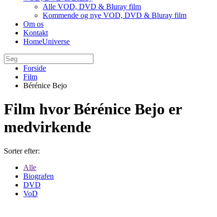
Alle VOD, DVD & Bluray film
Kommende og nye VOD, DVD & Bluray film
Om os
Kontakt
HomeUniverse
Forside
Film
Bérénice Bejo
Film hvor Bérénice Bejo er
medvirkende
Sorter efter:
Alle
Biografen
DVD
VoD