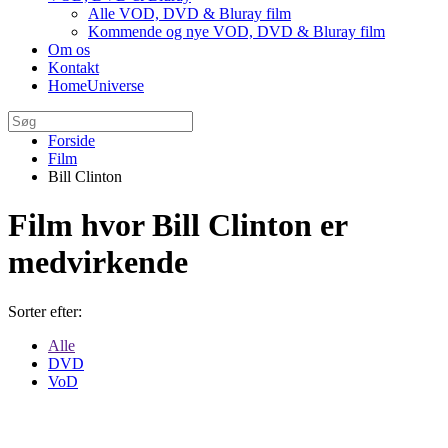
Alle VOD, DVD & Bluray film
Kommende og nye VOD, DVD & Bluray film
Om os
Kontakt
HomeUniverse
Forside
Film
Bill Clinton
Film hvor Bill Clinton er
medvirkende
Sorter efter:
Alle
DVD
VoD