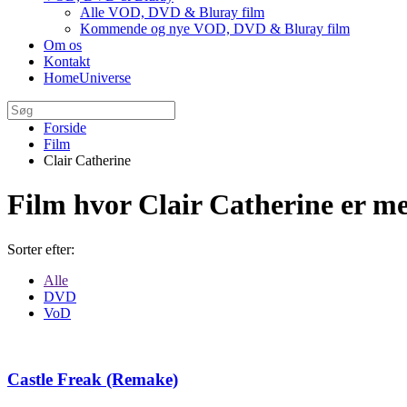
Alle VOD, DVD & Bluray film
Kommende og nye VOD, DVD & Bluray film
Om os
Kontakt
HomeUniverse
Forside
Film
Clair Catherine
Film hvor Clair Catherine er m
Sorter efter:
Alle
DVD
VoD
Castle Freak (Remake)