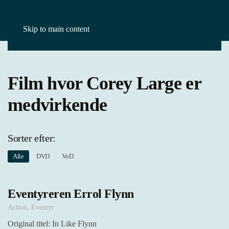
Skip to main content
Forside
Film
Corey Large
Film hvor Corey Large er
medvirkende
Sorter efter:
Alle
DVD
VoD
Eventyreren Errol Flynn
Action
,
Eventyr
Original titel: In Like Flynn