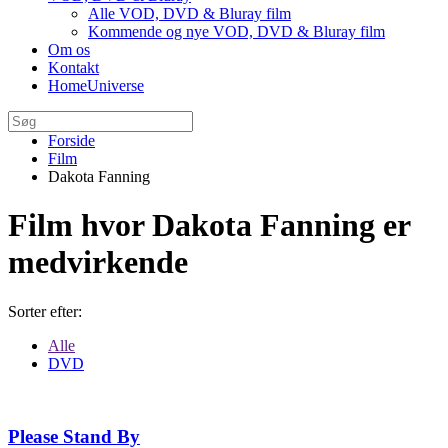
Alle VOD, DVD & Bluray film
Kommende og nye VOD, DVD & Bluray film
Om os
Kontakt
HomeUniverse
Forside
Film
Dakota Fanning
Film hvor Dakota Fanning er
medvirkende
Sorter efter:
Alle
DVD
Please Stand By