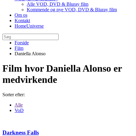
Alle VOD, DVD & Bluray film
Kommende og nye VOD, DVD & Bluray film
Om os
Kontakt
HomeUniverse
Forside
Film
Daniella Alonso
Film hvor Daniella Alonso er
medvirkende
Sorter efter:
Alle
VoD
Darkness Falls