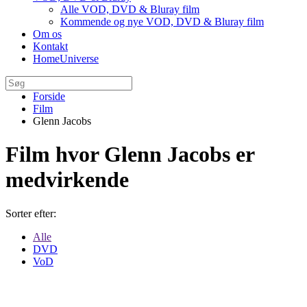
Alle VOD, DVD & Bluray film
Kommende og nye VOD, DVD & Bluray film
Om os
Kontakt
HomeUniverse
Forside
Film
Glenn Jacobs
Film hvor Glenn Jacobs er
medvirkende
Sorter efter:
Alle
DVD
VoD