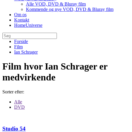
Alle VOD, DVD & Bluray film
Kommende og nye VOD, DVD & Bluray film
Om os
Kontakt
HomeUniverse
Forside
Film
Ian Schrager
Film hvor Ian Schrager er
medvirkende
Sorter efter:
Alle
DVD
Studio 54