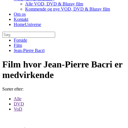
Alle VOD, DVD & Bluray film
Kommende og nye VOD, DVD & Bluray film
Om os
Kontakt
HomeUniverse
Forside
Film
Jean-Pierre Bacri
Film hvor Jean-Pierre Bacri er
medvirkende
Sorter efter:
Alle
DVD
VoD