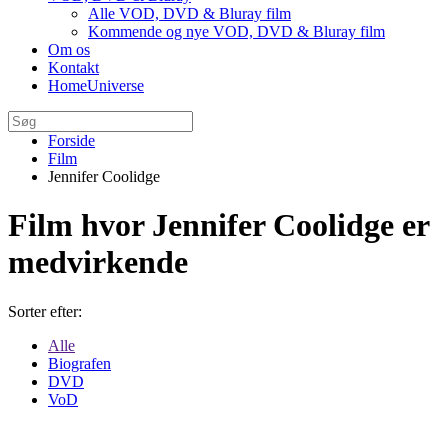
Alle VOD, DVD & Bluray film
Kommende og nye VOD, DVD & Bluray film
Om os
Kontakt
HomeUniverse
Forside
Film
Jennifer Coolidge
Film hvor Jennifer Coolidge er
medvirkende
Sorter efter:
Alle
Biografen
DVD
VoD