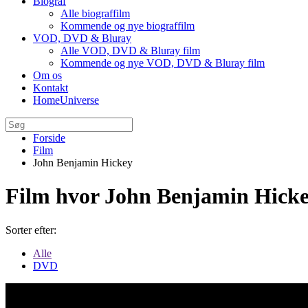
Biograf
Alle biograffilm
Kommende og nye biograffilm
VOD, DVD & Bluray
Alle VOD, DVD & Bluray film
Kommende og nye VOD, DVD & Bluray film
Om os
Kontakt
HomeUniverse
Forside
Film
John Benjamin Hickey
Film hvor John Benjamin Hicke
Sorter efter:
Alle
DVD