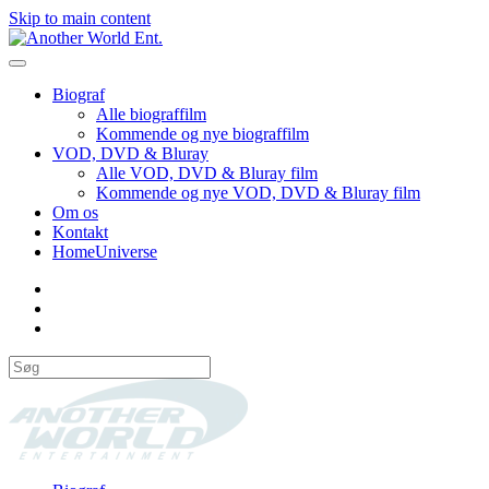
Skip to main content
Biograf
Alle biograffilm
Kommende og nye biograffilm
VOD, DVD & Bluray
Alle VOD, DVD & Bluray film
Kommende og nye VOD, DVD & Bluray film
Om os
Kontakt
HomeUniverse