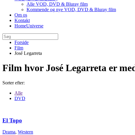
Alle VOD, DVD & Bluray film
Kommende og nye VOD, DVD & Bluray film
Om os
Kontakt
HomeUniverse
Forside
Film
José Legarreta
Film hvor José Legarreta er me
Sorter efter:
Alle
DVD
El Topo
Drama
,
Western