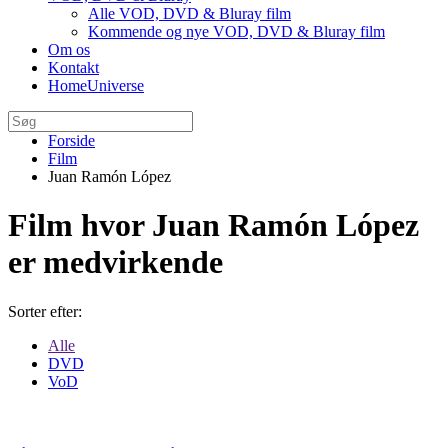
Alle VOD, DVD & Bluray film
Kommende og nye VOD, DVD & Bluray film
Om os
Kontakt
HomeUniverse
Forside
Film
Juan Ramón López
Film hvor Juan Ramón López
er medvirkende
Sorter efter:
Alle
DVD
VoD