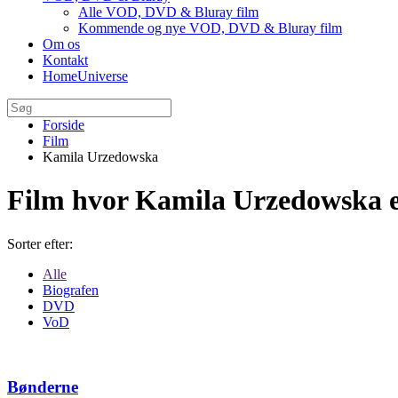
Alle VOD, DVD & Bluray film
Kommende og nye VOD, DVD & Bluray film
Om os
Kontakt
HomeUniverse
Forside
Film
Kamila Urzedowska
Film hvor Kamila Urzedowska 
Sorter efter:
Alle
Biografen
DVD
VoD
Bønderne