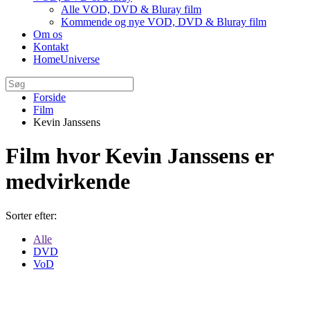
Alle VOD, DVD & Bluray film
Kommende og nye VOD, DVD & Bluray film
Om os
Kontakt
HomeUniverse
Forside
Film
Kevin Janssens
Film hvor Kevin Janssens er
medvirkende
Sorter efter:
Alle
DVD
VoD