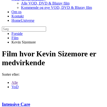
Alle VOD, DVD & Bluray film
Kommende og nye VOD, DVD & Bluray film
Om os
Kontakt
HomeUniverse
Forside
Film
Kevin Sizemore
Film hvor Kevin Sizemore er
medvirkende
Sorter efter:
Alle
VoD
Intensive Care