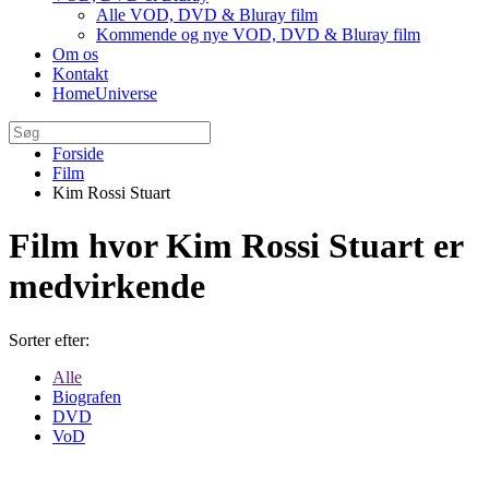
Alle VOD, DVD & Bluray film
Kommende og nye VOD, DVD & Bluray film
Om os
Kontakt
HomeUniverse
Forside
Film
Kim Rossi Stuart
Film hvor Kim Rossi Stuart er
medvirkende
Sorter efter:
Alle
Biografen
DVD
VoD