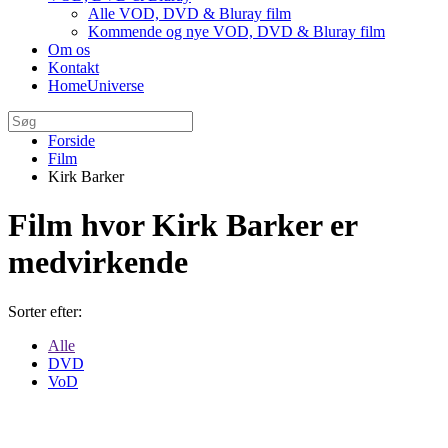
Alle VOD, DVD & Bluray film
Kommende og nye VOD, DVD & Bluray film
Om os
Kontakt
HomeUniverse
Forside
Film
Kirk Barker
Film hvor Kirk Barker er
medvirkende
Sorter efter:
Alle
DVD
VoD