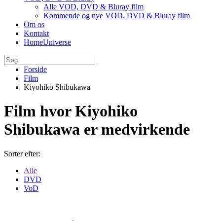
Alle VOD, DVD & Bluray film
Kommende og nye VOD, DVD & Bluray film
Om os
Kontakt
HomeUniverse
Forside
Film
Kiyohiko Shibukawa
Film hvor Kiyohiko
Shibukawa er medvirkende
Sorter efter:
Alle
DVD
VoD