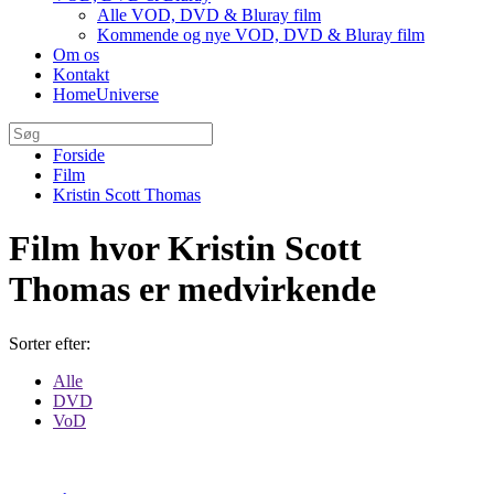
Alle VOD, DVD & Bluray film
Kommende og nye VOD, DVD & Bluray film
Om os
Kontakt
HomeUniverse
Forside
Film
Kristin Scott Thomas
Film hvor Kristin Scott
Thomas er medvirkende
Sorter efter:
Alle
DVD
VoD