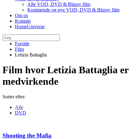
Alle VOD, DVD & Bluray film
Kommende og nye VOD, DVD & Bluray film
Om os
Kontakt
HomeUniverse
Forside
Film
Letizia Battaglia
Film hvor Letizia Battaglia er
medvirkende
Sorter efter:
Alle
DVD
Shooting the Mafia