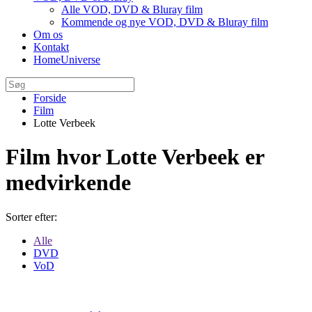
Alle VOD, DVD & Bluray film
Kommende og nye VOD, DVD & Bluray film
Om os
Kontakt
HomeUniverse
Forside
Film
Lotte Verbeek
Film hvor Lotte Verbeek er
medvirkende
Sorter efter:
Alle
DVD
VoD