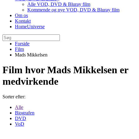
Alle VOD, DVD & Bluray film
Kommende og nye VOD, DVD & Bluray film
Om os
Kontakt
HomeUniverse
Forside
Film
Mads Mikkelsen
Film hvor Mads Mikkelsen er
medvirkende
Sorter efter:
Alle
Biografen
DVD
VoD