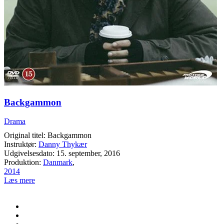
Backgammon
Drama
Original titel: Backgammon
Instruktør:
Danny Thykær
Udgivelsesdato: 15. september, 2016
Produktion:
Danmark
,
2014
Læs mere