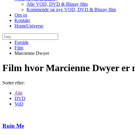
Alle VOD, DVD & Bluray film
Kommende og nye VOD, DVD & Bluray film
Om os
Kontakt
HomeUniverse
Forside
Film
Marcienne Dwyer
Film hvor Marcienne Dwyer er
Sorter efter:
Alle
DVD
VoD
Ruin Me