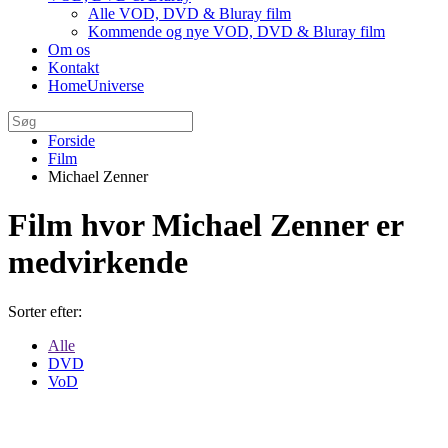
Alle VOD, DVD & Bluray film
Kommende og nye VOD, DVD & Bluray film
Om os
Kontakt
HomeUniverse
Forside
Film
Michael Zenner
Film hvor Michael Zenner er
medvirkende
Sorter efter:
Alle
DVD
VoD