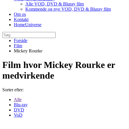
Alle VOD, DVD & Bluray film
Kommende og nye VOD, DVD & Bluray film
Om os
Kontakt
HomeUniverse
Forside
Film
Mickey Rourke
Film hvor Mickey Rourke er
medvirkende
Sorter efter:
Alle
Blu-ray
DVD
VoD