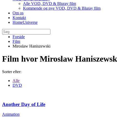
Alle VOD, DVD & Bluray film
Kommende og nye VOD, DVD & Bluray film
Om os
Kontakt
HomeUniverse
Forside
Film
Miroslaw Haniszewski
Film hvor Miroslaw Haniszewsk
Sorter efter:
Alle
DVD
Another Day of Life
Animation