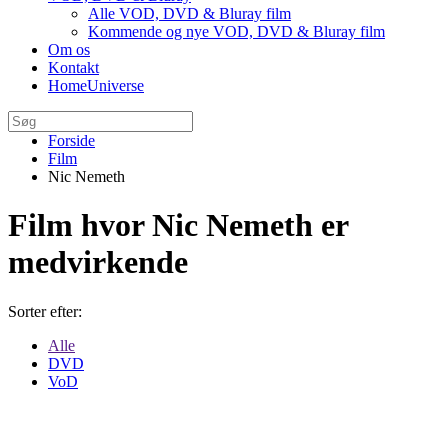
Alle VOD, DVD & Bluray film
Kommende og nye VOD, DVD & Bluray film
Om os
Kontakt
HomeUniverse
Forside
Film
Nic Nemeth
Film hvor Nic Nemeth er
medvirkende
Sorter efter:
Alle
DVD
VoD