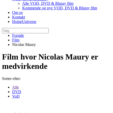
Alle VOD, DVD & Bluray film
Kommende og nye VOD, DVD & Bluray film
Om os
Kontakt
HomeUniverse
Forside
Film
Nicolas Maury
Film hvor Nicolas Maury er
medvirkende
Sorter efter:
Alle
DVD
VoD