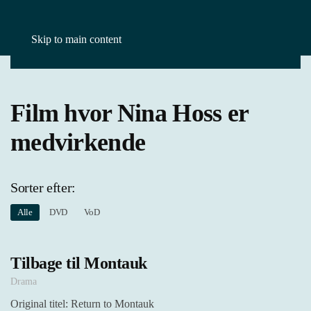
Skip to main content
Forside
Film
Nina Hoss
Film hvor Nina Hoss er
medvirkende
Sorter efter:
Alle
DVD
VoD
Tilbage til Montauk
Drama
Original titel: Return to Montauk