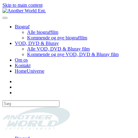
Skip to main content
Biograf
Alle biograffilm
Kommende og nye biograffilm
VOD, DVD & Bluray
Alle VOD, DVD & Bluray film
Kommende og nye VOD, DVD & Bluray film
Om os
Kontakt
HomeUniverse