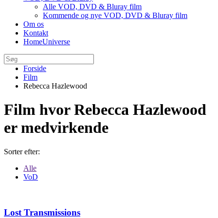
Alle VOD, DVD & Bluray film
Kommende og nye VOD, DVD & Bluray film
Om os
Kontakt
HomeUniverse
Forside
Film
Rebecca Hazlewood
Film hvor Rebecca Hazlewood
er medvirkende
Sorter efter:
Alle
VoD
Lost Transmissions