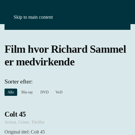
Skip to main content
Forside
Film
Richard Sammel
Film hvor Richard Sammel
er medvirkende
Sorter efter:
Alle
Blu-ray
DVD
VoD
Colt 45
Action
,
Crime
,
Thriller
Original titel: Colt 45