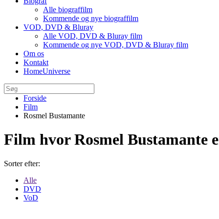
Biograf
Alle biograffilm
Kommende og nye biograffilm
VOD, DVD & Bluray
Alle VOD, DVD & Bluray film
Kommende og nye VOD, DVD & Bluray film
Om os
Kontakt
HomeUniverse
Forside
Film
Rosmel Bustamante
Film hvor Rosmel Bustamante 
Sorter efter:
Alle
DVD
VoD