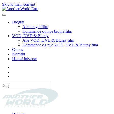
Skip to main content
Biograf
Alle biograffilm
Kommende og nye biograffilm
VOD, DVD & Bluray
Alle VOD, DVD & Bluray film
Kommende og nye VOD, DVD & Bluray film
Om os
Kontakt
HomeUniverse