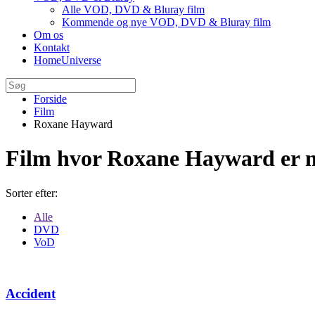
Alle VOD, DVD & Bluray film
Kommende og nye VOD, DVD & Bluray film
Om os
Kontakt
HomeUniverse
Forside
Film
Roxane Hayward
Film hvor Roxane Hayward er 
Sorter efter:
Alle
DVD
VoD
Accident