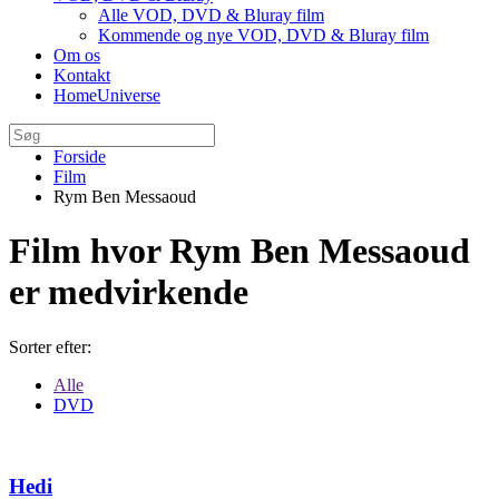
Alle VOD, DVD & Bluray film
Kommende og nye VOD, DVD & Bluray film
Om os
Kontakt
HomeUniverse
Forside
Film
Rym Ben Messaoud
Film hvor Rym Ben Messaoud
er medvirkende
Sorter efter:
Alle
DVD
Hedi