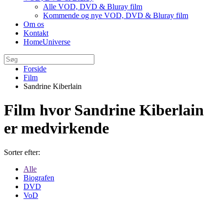
Alle VOD, DVD & Bluray film
Kommende og nye VOD, DVD & Bluray film
Om os
Kontakt
HomeUniverse
Forside
Film
Sandrine Kiberlain
Film hvor Sandrine Kiberlain
er medvirkende
Sorter efter:
Alle
Biografen
DVD
VoD