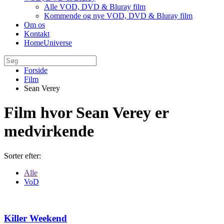
Alle VOD, DVD & Bluray film
Kommende og nye VOD, DVD & Bluray film
Om os
Kontakt
HomeUniverse
Forside
Film
Sean Verey
Film hvor Sean Verey er
medvirkende
Sorter efter:
Alle
VoD
Killer Weekend