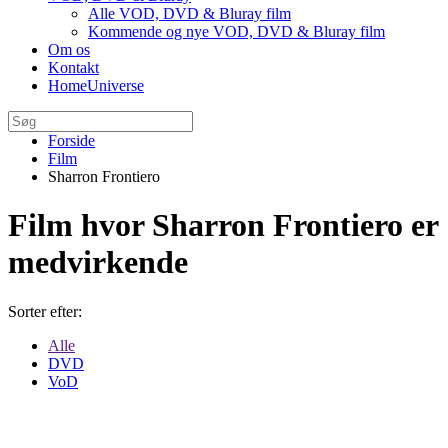
Alle VOD, DVD & Bluray film
Kommende og nye VOD, DVD & Bluray film
Om os
Kontakt
HomeUniverse
Forside
Film
Sharron Frontiero
Film hvor Sharron Frontiero er
medvirkende
Sorter efter:
Alle
DVD
VoD