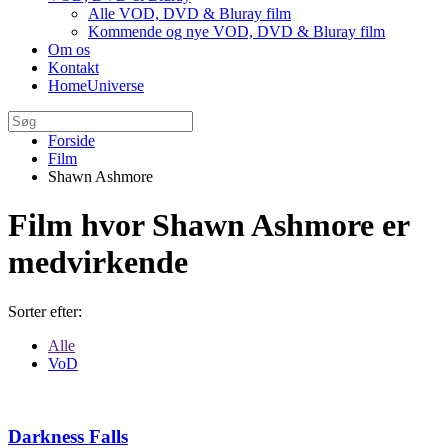
Alle VOD, DVD & Bluray film
Kommende og nye VOD, DVD & Bluray film
Om os
Kontakt
HomeUniverse
Forside
Film
Shawn Ashmore
Film hvor Shawn Ashmore er
medvirkende
Sorter efter:
Alle
VoD
Darkness Falls