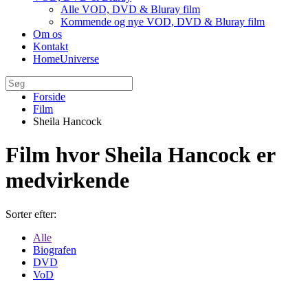
Alle VOD, DVD & Bluray film
Kommende og nye VOD, DVD & Bluray film
Om os
Kontakt
HomeUniverse
Forside
Film
Sheila Hancock
Film hvor Sheila Hancock er
medvirkende
Sorter efter:
Alle
Biografen
DVD
VoD