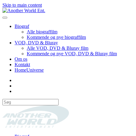
Skip to main content
Biograf
Alle biograffilm
Kommende og nye biograffilm
VOD, DVD & Bluray
Alle VOD, DVD & Bluray film
Kommende og nye VOD, DVD & Bluray film
Om os
Kontakt
HomeUniverse