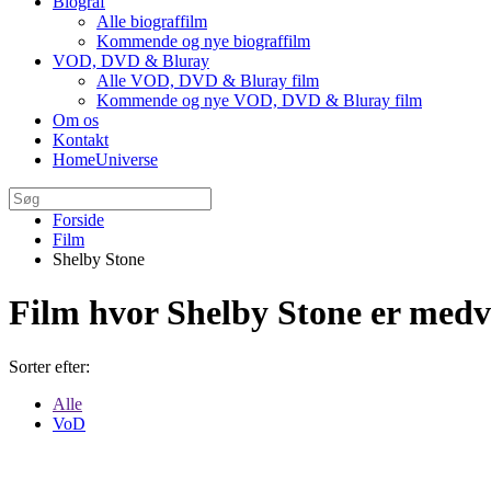
Biograf
Alle biograffilm
Kommende og nye biograffilm
VOD, DVD & Bluray
Alle VOD, DVD & Bluray film
Kommende og nye VOD, DVD & Bluray film
Om os
Kontakt
HomeUniverse
Forside
Film
Shelby Stone
Film hvor Shelby Stone er med
Sorter efter:
Alle
VoD