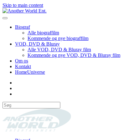
Skip to main content
Biograf
Alle biograffilm
Kommende og nye biograffilm
VOD, DVD & Bluray
Alle VOD, DVD & Bluray film
Kommende og nye VOD, DVD & Bluray film
Om os
Kontakt
HomeUniverse