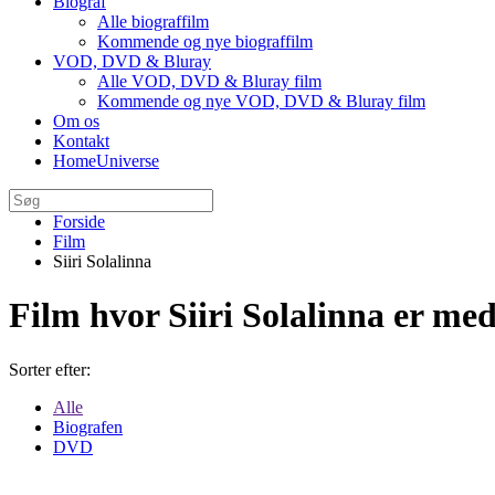
Biograf
Alle biograffilm
Kommende og nye biograffilm
VOD, DVD & Bluray
Alle VOD, DVD & Bluray film
Kommende og nye VOD, DVD & Bluray film
Om os
Kontakt
HomeUniverse
Forside
Film
Siiri Solalinna
Film hvor Siiri Solalinna er me
Sorter efter:
Alle
Biografen
DVD