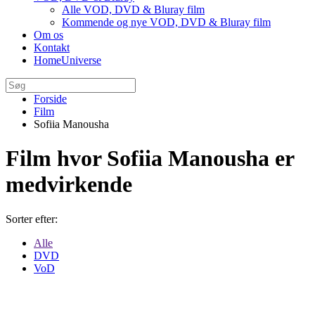
Alle VOD, DVD & Bluray film
Kommende og nye VOD, DVD & Bluray film
Om os
Kontakt
HomeUniverse
Forside
Film
Sofiia Manousha
Film hvor Sofiia Manousha er
medvirkende
Sorter efter:
Alle
DVD
VoD