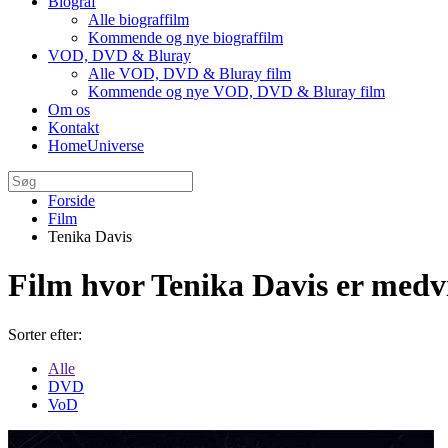
Biograf
Alle biograffilm
Kommende og nye biograffilm
VOD, DVD & Bluray
Alle VOD, DVD & Bluray film
Kommende og nye VOD, DVD & Bluray film
Om os
Kontakt
HomeUniverse
Forside
Film
Tenika Davis
Film hvor Tenika Davis er med
Sorter efter:
Alle
DVD
VoD